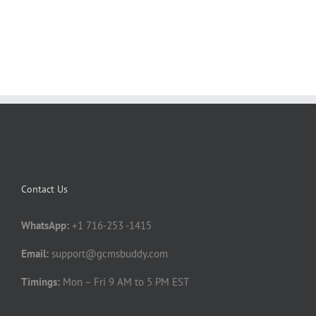
Contact Us
WhatsApp:
+1 716-253 -1415
Email:
support@gcmsbuddy.com
Timings:
Mon – Fri 9 AM to 5 PM EST