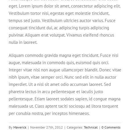
eget. Lorem ipsum dolor sit amet, consectetur adipiscing elit.
Vestibulum tortor nisi, egestas eget molestie tincidunt,
tempus sed justo. Vestibulum ultricies auctor varius. Fusce
consequat tincidunt dui, ac adipiscing turpis adipiscing
pulvinar. Aliquam erat volutpat. Vivamus eleifend rhoncus
nulla in laoreet.
Aliquam commodo gravida magna eget tincidunt. Fusce nisi
augue, malesuada in commodo quis, euismod quis orci.
Integer vitae nisl non augue ullamcorper blandit. Donec vitae
nibh ipsum, vitae semper orci. Nunc sed elit in nulla auctor
imperdiet. Ut a nisl sit amet odio accumsan laoreet. Sed
pharetra lectus in arcu pellentesque et iaculis justo
pellentesque. Etiam laoreet sodales sapien, id congue magna
malesuada ut. Class aptent taciti sociosqu ad litora torquent
per conubia nostra, per inceptos himenaeos.
By
Maverick
|
November 27th, 2012
|
Categories:
Technical
|
0 Comments